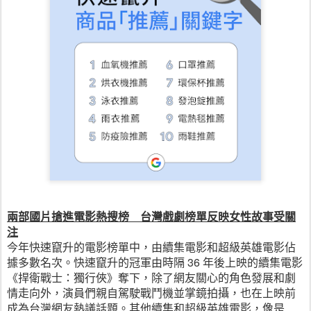
兩部國片搶進電影熱搜榜　台灣戲劇榜單反映女性故事受關
注
今年快速竄升的電影榜單中，由續集電影和超級英雄電影佔
據多數名次。快速竄升的冠軍由時隔 36 年後上映的續集電影
《捍衛戰士：獨行俠》奪下，除了網友關心的角色發展和劇
情走向外，演員們親自駕駛戰鬥機並掌鏡拍攝，也在上映前
成為台灣網友熱議話題。其他續集和超級英雄電影，像是