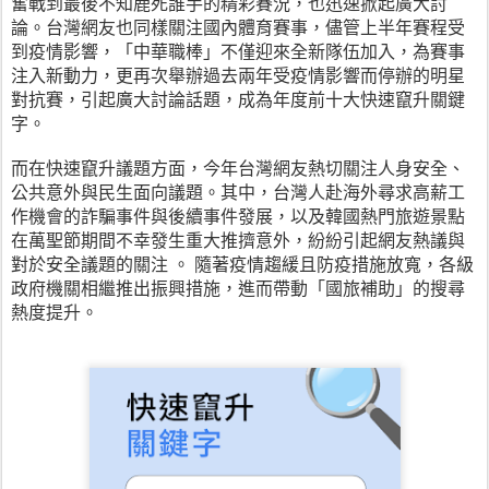
奮戰到最後不知鹿死誰手的精彩賽況，也迅速掀起廣大討
論。台灣網友也同樣關注國內體育賽事，儘管上半年賽程受
到疫情影響，「中華職棒」不僅迎來全新隊伍加入，為賽事
注入新動力，更再次舉辦過去兩年受疫情影響而停辦的明星
對抗賽，引起廣大討論話題，成為年度前十大快速竄升關鍵
字。
而在快速竄升議題方面，今年台灣網友熱切關注人身安全、
公共意外與民生面向議題。其中，台灣人赴海外尋求高薪工
作機會的詐騙事件與後續事件發展，以及韓國熱門旅遊景點
在萬聖節期間不幸發生重大推擠意外，紛紛引起網友熱議與
對於安全議題的關注 。 隨著疫情趨緩且防疫措施放寬，各級
政府機關相繼推出振興措施，進而帶動「國旅補助」的搜尋
熱度提升。