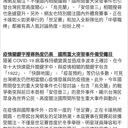
灣網友關注。不僅國內相關議題，國際間重大突發事件也引
發台灣民眾高度關心，「烏克蘭」、「安倍晉三」相關搜尋
也急遽竄升。另外，網友也特別關注國內外體育賽事，正在
卡達如火如荼舉行的「世足賽」和加入全新隊伍的「中華職
棒」都擁有高人氣討論熱度，紛紛上榜。
疫情關鍵字搜尋熱度仍高　國際重大突發事件備受矚目 
隨著 COVID-19 病毒株持續變異並造成多波本土確診，在今
年十大快速竄升關鍵字中，與疫情相關的關鍵字包含
「1922」、「快篩地圖」、「疫苗預約」等仍佔多數，可見
台灣網友仍然相當關心疫情發展與防疫措施。此外，今年國
際間發生的重大突發事件也引發討論，包含「烏克蘭」的戰
爭衝突與前日本首相「安倍晉三」的意外事件，顯示台灣民
眾身為世界公民，高度關注國際間所發生重大事件與動向。
在疫情與國際事件外，四年一度的「世足賽」正在卡達熱鬧
開踢，也帶起台灣網友的足球熱潮。本屆賽事在開賽前就備
受關注，不僅是世足賽首度於冬季舉辦，明星球員陣容和不