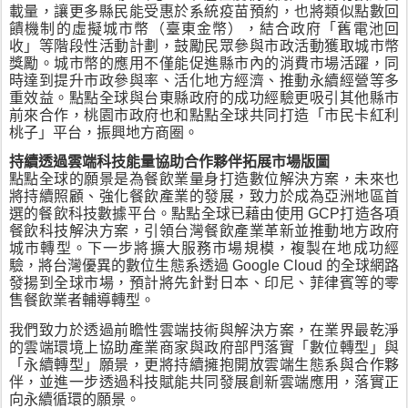
載量，讓更多縣民能受惠於系統疫苗預約，也將類似點數回
饋機制的虛擬城市幣（臺東金幣），結合政府「舊電池回
收」等階段性活動計劃，鼓勵民眾參與市政活動獲取城市幣
獎勵。城市幣的應用不僅能促進縣市內的消費市場活躍，同
時達到提升市政參與率、活化地方經濟、推動永續經營等多
重效益。點點全球與台東縣政府的成功經驗更吸引其他縣市
前來合作，桃園市政府也和點點全球共同打造「市民卡紅利
桃子」平台，振興地方商圈。
持續透過雲端科技能量協助合作夥伴拓展市場版圖
點點全球的願景是為餐飲業量身打造數位解決方案，未來也
將持續照顧、強化餐飲產業的發展，致力於成為亞洲地區首
選的餐飲科技數據平台。點點全球已藉由使用 GCP打造各項
餐飲科技解決方案，引領台灣餐飲產業革新並推動地方政府
城市轉型。下一步將擴大服務市場規模，複製在地成功經
驗，將台灣優異的數位生態系透過 Google Cloud 的全球網路
發揚到全球市場，預計將先針對日本、印尼、菲律賓等的零
售餐飲業者輔導轉型。
我們致力於透過前瞻性雲端技術與解決方案，在業界最乾淨
的雲端環境上協助產業商家與政府部門落實「數位轉型」與
「永續轉型」願景，更將持續擁抱開放雲端生態系與合作夥
伴，並進一步透過科技賦能共同發展創新雲端應用，落實正
向永續循環的願景。