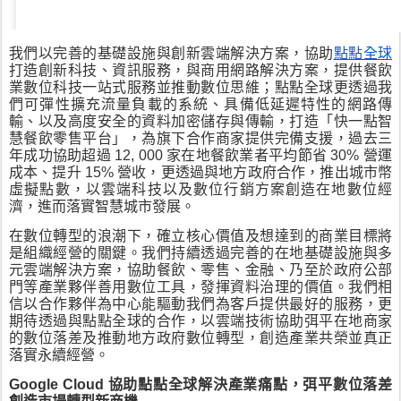
我們以
完善的基礎設施與創新雲端解決方案，協助
點點全球
打造
創新科技、資訊服務，與商用網路解決方案
，
提供
餐飲
業數位科技一站式服務並推動數位思維；點點全球更
透過我
們可彈性擴充流量負載的系統、具備低延遲特性的網路傳
輸、以及高度安全的資料加密儲存與傳輸，打造「快一點智
慧餐飲零售平台」，為旗下合作商家提供完備支援，過去三
年成功協助超過 12, 000 家在地餐飲業者平均節省 30% 營運
成本、提升 15% 營收，更透過與地方政府合作，推出城市幣
虛擬點數，以雲端科技以及數位行銷方案創造在地數位經
濟，進而落實智慧城市發展。
在數位轉型的浪潮下，確立核心價值及想達到的商業目標將
是組織經營的關鍵。我們持續透過完善的在地基礎設施與多
元雲端解決方案，協助餐飲、零售、金融、乃至於政府公部
門等產業夥伴善用數位工具，發揮資料治理的價值。我們相
信以合作夥伴為中心能驅動我們為客戶提供最好的服務，更
期待透過與點點全球的合作，以雲端技術協助弭平在地商家
的數位落差及推動地方政府數位轉型，創造產業共榮並真正
落實永續經營。
Google Cloud 協助點點全球解決產業痛點，弭平數位落差