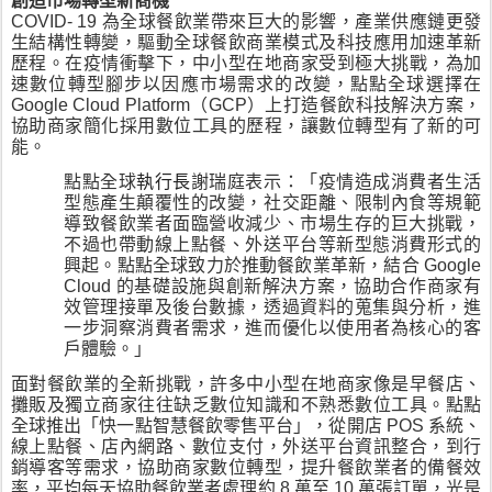
創造市場轉型新商機
COVID- 19 為全球餐飲業帶來巨大的影響，產業供應鏈更發
生結構性轉變，驅動全球餐飲商業模式及科技應用加速革新
歷程。在疫情衝擊下，中小型在地商家受到極大挑戰，為加
速數位轉型腳步以因應市場需求的改變，點點全球選擇在 
Google Cloud Platform（GCP）上打造餐飲科技解決方案，
協助商家簡化採用數位工具的歷程，讓數位轉型有了新的可
能。
點點全球
執行長
謝瑞庭
表示：「疫情造成消費者生活
型態產生顛覆性的改變，社交距離、限制內食等規範
導致餐飲業者面臨營收減少、市場生存的巨大挑戰，
不過也帶動線上點餐、外送平台等新型態消費形式的
興起。點點全球致力於推動餐飲業革新，結合 Google 
Cloud 的基礎設施與創新解決方案，協助合作商家有
效管理接單及後台數據，透過資料的蒐集與分析，進
一步洞察消費者需求，進而優化以使用者為核心的客
戶體驗。」
面對餐飲業的全新挑戰，許多中小型在地商家像是早餐店、
攤販及獨立商家往往缺乏數位知識和不熟悉數位工具。點點
全球推出「快一點智慧餐飲零售平台」，從開店 POS 系統、
線上點餐、店內網路、數位支付，外送平台資訊整合，到行
銷導客等需求，協助商家數位轉型，提升餐飲業者的備餐效
率，平均每天協助餐飲業者處理約 8 萬至 10 萬張訂單，光是