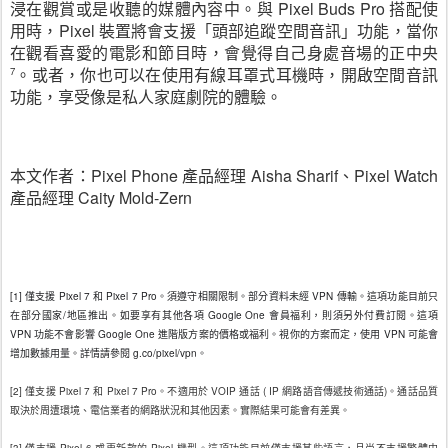
浸在觀賞或是收聽的媒體內容中。與 Pixel Buds Pro 搭配使
用時，Pixel 裝置將會支援「頭部追蹤空間音訊」功能，當你
在觀看喜愛的電影和節目時，會覺得自己身處音場的正中央
。或者，你也可以在使用有線耳罩式耳機時，開啟空間音訊
7
功能，享受像是私人家庭劇院的體驗。
本文作者：Pixel Phone 產品經理 Aisha Sharif、Pixel Watch 
產品經理 Caity Mold-Zern
[1] 僅支援 Pixel 7 和 Pixel 7 Pro。須遵守相關限制。部分資料未經 VPN 傳輸。這項功能目前只
在部分國家/地區推出。如要享有其他各項 Google One 會員福利，則須另外付費訂閱。這項 
VPN 功能不會影響 Google One 進階版方案的價格或福利。視你的方案而定，使用 VPN 可能會
增加數據用量。詳情請參閱 g.co/pixel/vpn。
[2] 僅支援 Pixel 7 和 Pixel 7 Pro。不適用於 VOIP 通話 ( IP 網路語音傳遞技術通話)。通話品質
取決於周遭環境、電信業者的網路狀況和其他因素。實際結果可能會有差異。
[3] 僅支援 Pixel 6 或更新款的 Pixel 機型。這項功能目前僅支援某些語言，且尚不支援繁體中