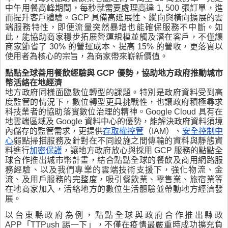
中午用餐高峰期間，每秒就需要處理高達 1, 500 張訂單，進
而提升客戶體驗。GCP 具備高延展性、縱向與橫向擴展的雲
端服務特性，即便流量突然暴增也能確保服務不中斷。如
此，能協助商家穩步拓展營運規模並觸及潛在客戶，不僅讓
商家節省了 30% 的營運成本、提高 15% 的營收，更落實以
使用者為核心的宗旨，為商家帶來嶄新價值。
點點全球善用餐飲經驗與 GCP 優勢，協助地方政府推動城市
幣活絡在地經濟
地方政府同樣面臨數位轉型的課題。特別是政府資料受到高
度監管的情況下，數位轉型更具挑戰性，也讓政府積極尋求
科技業者的協助落實數位治理的精神。Google Cloud 具有在
地雲端區域及 Google 資料中心的優勢，能解決政府資料須境
內儲存的監管需求，更提供
存取權控管
（IAM）、
安全控制中
心
弱點掃描服務及針對在不同設施之間傳輸的資料與靜態資
料進行
加密保護
，讓地方政府放心與採用 GCP 服務的點點全
球合作推出城市幣計畫，結合點點全球的餐飲及商用網路服
務經驗、以及我們專業的雲端技術支援下，強化物流、金
流、及用戶服務的完整度，吸引餐飲業、零售業、旅宿業等
在地商家加入，活絡地方的數位生活體驗並帶動地方經濟發
展。
以台東縣政府為例，點點全球與政府合作推出縣政 
APP「TTPush 踢一下」，不僅在疫情最嚴重時成功擴充負