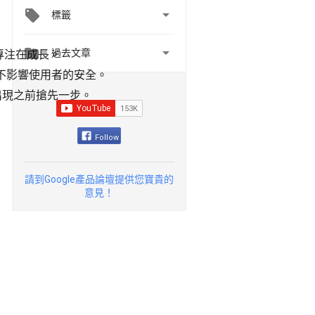

標籤


過去文章
專注在成長。
時不影響使用者的安全。
出現之前搶先一步。
Follow
請到Google產品論壇提供您寶貴的
意見！