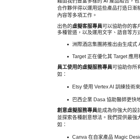
藉由我們豐富多樣的 AI 產品組合，包含基
合作夥伴得以運用這些產品打造日漸精
內容等多項工作。
出色的
虛擬客服專員
可以協助你的客
多種管道，以及運用文字、語音等方
洲際酒店集團將推
出由生成式 
Target 正在優化其 Target 應
員工使用的虛擬服務專員
可協助你所
如：
Etsy 使用 Vertex A
巴西
企業 Dasa 協助醫師更
創意虛擬服務專員
能成為你強大的設
並探索各種創意想法。我們提供最強
如：
Canva 在自家產品 Magic D