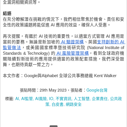
全漏洞相關資訊等。
結語
在充分瞭解潛在挑戰的情況下，我們相信聚焦於機會、責任和安
全性的政策議題將能促進 AI 應用的效益，確保人人受惠。
再次提醒，有鑑於 AI 技術的重要性，以適當方式管理 AI 應用是
當前的要務。無論是新加坡的
 AI 驗證架構
、英國
支持創新的 AI 
監管做法
，或美國國家標準暨技術研究院 (National Institute of 
Standards & Technology) 的
 AI 風險管理架構
，看到全球政府機
關陸續對新技術的應用提供適當的政策配套措施，我們深受鼓
舞，也期待貢獻一臂之力。 
本文作者：Google與Alphabet 全球公共事務總裁 Kent Walker
張貼時間：
29th May 2023
，張貼者：
Google台灣
標籤:
AI
AI監管
AI風險
IO
不實資訊
人工智慧
企業責任
公共政
策
白皮書
網路安全