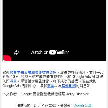
觀看主題演講和會後數位資訊
歡迎
，取得更多新消息，並且一起
參與 #GML2023。也推薦你查看我們列出的 Google Ads AI 基礎
清單
入門
，學習設定廣告活動、打下成功的基礎。現在就到 
這些
其他相關
Google Ads 說明中心，瞭解
以及
的消息吧！
本文作者：Google 廣告副總裁兼總經理 Jerry Dischler
張貼時間：
24th May 2023
，張貼者：
Google台灣