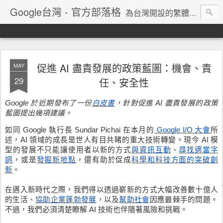
Google台灣 - 官方部落格
為台灣開設的繁體中文網誌，Google的最新消息、產品技術情報都在這裡
促進 AI 盡責發展的政策藍圖：機會、責
MAY
29
任、安全性
Google 於近期發布了一份
白皮書
，針對促進 AI 盡責發展的政策
藍圖提出幾項建議。
如同 Google 執行長 Sundar Pichai 在本月的
 Google I/O 大會
所
述，AI 領域的成長是世人有目共睹的重大技術轉變。現今 AI 模
型的發展不只能讓使用者以新的方式
與資訊互動
、
尋找適當字
詞
，或是
發掘新地點
，還有助於促成
科學和科技方面的突破創
新
。
在邁入新時代之際，我們得以透過嶄新的方式大幅改善數十億人
的生活、
協助企業蓬勃發展
，以及
幫助社會
因應最棘手的問題。
不過，我們必須清楚瞭解 AI 技術也伴隨著風險和挑戰。