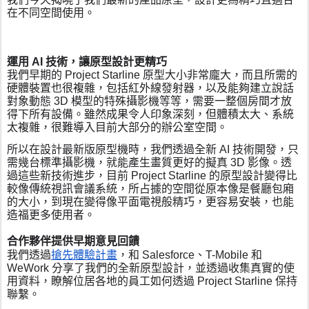
在不同空間使用。
運用 AI 技術，讓原型設計更精巧
我們早期的 Project Starline 原型大小非常龐大，而且所需的
硬體裝置也很複雜，包括紅外線發射器，以及能夠建立說話
對象動態 3D 模型的特殊攝影機等等，需要一整個房間才放
得下所有設備。雖然成果令人印象深刻，但體積太大、系統
太複雜，很難導入目前大部分的辦公室空間。
所以在設計最新版原型機時，我們透過全新 AI 技術開發，只
需幾台標準攝影機，就能產生畫質更好的擬真 3D 影像。透
過這些新技術進步，目前 Project Starline 的原型設計變得比
較像傳統視訊會議系統，所占據的空間從原本像是餐廳包廂
的大小，到現在變得像平面電視般精巧，更容易安裝，也能
造福更多使用者。
合作夥伴提供早期意見回饋
搶先體驗計畫
我們透過
，和 Salesforce、T-Mobile 和 
WeWork 分享了我們的全新原型設計，並透過收集真實的使
用資料，瞭解位居各地的員工如何透過 Project Starline 保持
聯繫。