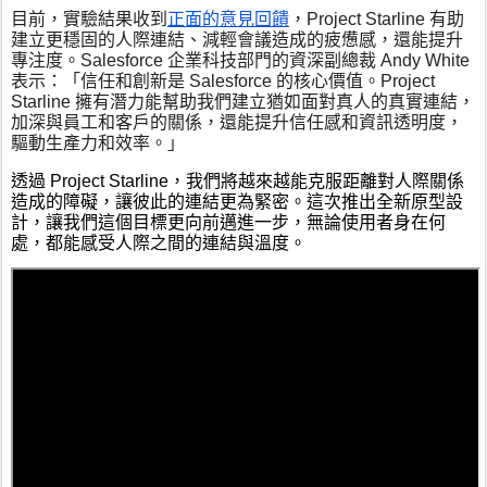
正面的意見回饋
目前，實驗結果收到
，
Project Starline 有助
建立更穩固的人際連結、減輕會議造成的疲憊感，還能提升
專注度。Salesforce 企業科技部門的資深副總裁 Andy White 
表示：「信任和創新是 Salesforce 的核心價值。
Project 
Starline 擁有潛力能幫助我們建立猶如面對真人的真實連結，
加深與員工和客戶的關係，還能提升信任感和資訊透明度，
驅動生產力和效率。
」
透過 Project Starline，我們將越來越能克服距離對人際關係
造成的障礙，讓彼此的連結更為緊密。這次推出全新原型設
計，讓我們這個目標更向前邁進一步，無論使用者身在何
處，都能感受人際之間的連結與溫度。