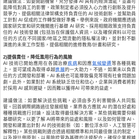
建議做法：如要開創機會，充分發揮 AI 具有的經濟潛能，並盡可
能降低對員工的影響，政策制定者必須投入心力進行創新及提升
競爭力、提倡相關法律架構支持負責任的 AI 技術創新，並幫助員
工針對 AI 促成的工作轉型做好準備。舉例來說，政府機關應透過
國家研究室和研究機關進行基礎 AI 研究、採用相關政策支持負責
任的 AI 技術發展 (包括旨在保護個人資訊，以及確保資料以可信
任的方式在不同國家/地區之間流動的隱私權法律)，並針對不斷
演進的未來工作型態，提倡相關的進修教育/計畫和研究。
2)提倡責任，降低濫用行為的風險
AI 技術已開始應用在各國治療
疾病
和因應
氣候變遷
等各種挑戰
上，並可望成為取得卓越
進展
的一大助力。不過，如果未以負責
任的方式開發和部署，AI 系統也可能導致偏見等現有社會問題加
劇。此外，如果對於 AI 系統缺乏信任和信心，企業與消費者將對
於採用 AI 感到遲疑，因而難以獲得AI 可帶來的益處。
建議做法：如要解決這些挑戰，必須由多方利害關係人共同監
管。回首網際網路過往發展經驗，業界各方應就 AI 的潛在好處和
種種挑戰進行討論，設法取得最佳解決方案。某些挑戰需要仰賴
基礎研究，以更了解 AI將帶來的益處和風險，以及如何管理 AI、
開發和建置出針對 AI 的技術創新（如：數位浮水印、人工智慧可
解釋性)。某些挑戰則適合透過相關標準和共同最佳做法的制定，
以及按比例原則、以風險控管為基礎的法規配合，確保企業根據