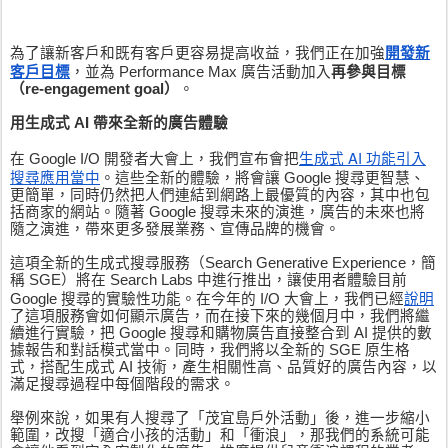
開發新
為了讓新客戶和既有客戶更容易提高收益，我們正在加強
客戶目標
，並為 Performance Max 廣告活動加入
再參與目標
（re-engagement goal）
。
用生成式 AI 帶來全新的廣告體驗
生成式 AI 功能引入
在 Google I/O 開發者大會上，我們宣布會把
搜尋應用當中
。這些全新的體驗，將會讓 Google 搜尋更智慧、
更簡單，同時仍然把人們連結到網路上最優質的內容，其中也包
括商家的網站。隨著 Google 搜尋未來的演進，廣告的未來也將
隨之演進，帶來更多發展業務、宣傳品牌的機會。
這項全新的生成式搜尋服務（Search Generative Experience，簡
稱 SGE）將在 Search Labs 中進行推出，讓使用者體驗目前 
說明
Google 搜尋的實驗性功能。在今年的 I/O 大會上，我們已經
了這項服務會如何顯示廣告，而在接下來的幾個月中，我們將繼
續進行實驗，把 Google 搜尋和購物廣告直接整合到 AI 提供的數
據報告和對話模式當中。同時，我們將以全新的 SGE 原生格
式，搭配生成式 AI 技術，產生相關性高、品質好的廣告內容，以
滿足搜尋過程中每個階段的需求。
舉例來說，如果有人搜尋了「茂宜島戶外活動」後，進一步縮小
範圍，改搜「適合小孩的活動」和「衝浪」，那我們的系統可能