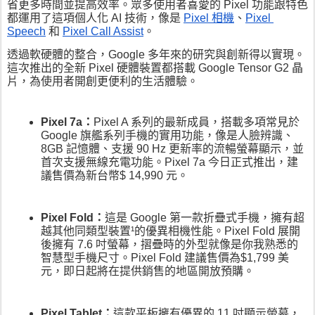
省更多時間並提高效率。眾多使用者喜愛的 Pixel 功能跟特色
都運用了這項個人化 AI 技術，像是 
Pixel 相機
、
Pixel 
Speech
 和 
Pixel Call Assist
。
透過軟硬體的整合，Google 多年來的研究與創新得以實現。
這次推出的全新 Pixel 硬體裝置都搭載 Google Tensor G2 晶
片，為使用者開創更便利的生活體驗。
Pixel 7a：
Pixel A 系列的最新成員，搭載多項常見於 
Google 旗艦系列手機的實用功能，像是人臉辨識、
8GB 記憶體、支援 90 Hz 更新率的流暢螢幕顯示，並
首次支援無線充電功能。Pixel 7a 今日正式推出，建
議售價為新台幣$ 14,990 元。
Pixel Fold：
這是 Google 第一款折疊式手機，擁有超
越其他同類型裝置¹的優異相機性能。Pixel Fold 展開
後擁有 7.6 吋螢幕，摺疊時的外型就像是你我熟悉的
智慧型手機尺寸。Pixel Fold 建議售價為$1,799 美
元，即日起將在提供銷售的地區開放預購。
Pixel Tablet：
這款平板擁有優異的 11 吋顯示螢幕，