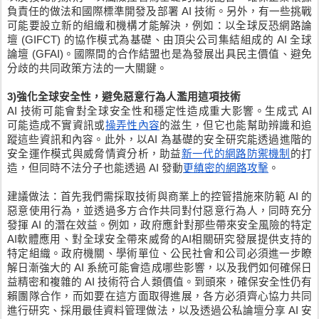
負責任的做法和國際標準開發及部署 AI 技術。另外，有一些挑戰
可能要設立新的組織和機構才能解決，例如：以全球反恐網路論
壇 (GIFCT) 的協作模式為基礎、由頂尖公司集結組成的 AI 全球
論壇 (GFAI)。國際間的合作結盟也是為發展出具民主價值、避免
分歧的共同政策方法的一大關鍵。
3)強化全球安全性，避免惡意行為人濫用這項技術
AI 技術可能會對全球安全性和穩定性造成重大影響。生成式 AI 
可能造成不實資訊或
操弄性內容
的滋生，但它也能幫助辨識和追
蹤這些資訊和內容。此外，以AI 為基礎的安全研究能透過進階的
安全運作模式與威脅情資分析，助益
新一代的網路防禦機制
的打
造，但同時不法分子也能透過 AI 發動
更縝密的網路攻擊
。
建議做法：首先我們需採取技術與商業上的控管措施來防範 AI 的
惡意使用行為，並透過多方合作共同對付惡意行為人，同時充分
發揮 AI 的潛在效益。例如，政府應針對那些帶來安全風險的特定
AI軟體應用、對全球安全帶來威脅的AI相關研究發展提供支持的
特定組織。政府機關、學術單位、公民社會和公司必須進一步瞭
解日漸強大的 AI 系統可能會造成哪些影響，以及我們如何確保日
益精密和複雜的 AI 技術符合人類價值。到頭來，確保安全性仍有
賴團隊合作，而如要在這方面取得進展，各方必須齊心協力共同
進行研究、採用最佳資料管理做法，以及透過公私論壇分享 AI 安