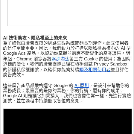
AI 技術助攻、隱私權至上的未來
為了確保由廣告支撐的網路生態系統能夠長期運作，建立使用者
的信任至關重要。因此，我們致力於打造以隱私權為核心的 AI 型 
Google Ads 產品，以協助你掌握並適應不斷變化的產業環境。明
逐步淘汰
年起，Chrome 瀏覽器將
第三方 Cookie 的使用；為因應
這樣的變化，我們的廣告團隊已經在積極測試 Privacy Sandbox 
觸及相關使用者
的新隱私保護訊號，以確保你能夠持續
並且評估
廣告成效。
AI 原則
這些廣告產品都嚴格遵守 Google 的 
，是設計來幫助你的
業務成長；最重要的是你的業務、你的行銷，還有你的成果，
Google AI 則是讓它加乘擴大。我們也會像往常一樣，先進行實驗
測試，並在過程中持續聽取各位的意見。