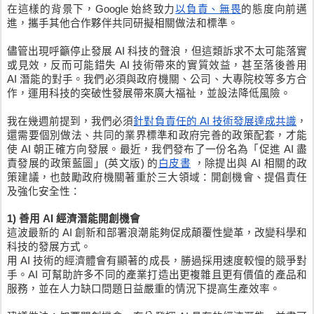
在這樣的背景下，Google 始終致力
以負責、無畏
的態度向前邁
進，攜手其他合作夥伴共同研擬相關做法和標準。
儘管出現呼籲停止發展 AI 科技的聲浪，但這類訴求不太可能落實
或見效，反而可能錯失 AI 技術帶來的實質效益，甚至落後善用 
AI 潛能的對手。我們必須與政府機關、公司、大專院校等多方合
作，運用科技的突破性發展帶來廣大福祉，並設法降低風險。
我在幾週前提到，我們必須
針對負責任的 AI 技術發展達成共識
，
還需要個別做法、共同的業界標準和政府完善的政策配套，才能
使 AI 朝正確方向發展。最近，我們發布了一份名為「促進 AI 盡
責發展的政策藍圖」(英文版) 的
白皮書
 ，除提出與 AI 相關的政
策建議，也鼓勵政府機關著重於三大領域：開創機會、提倡責任
及強化安全性：
1) 善用 AI 經濟潛能開創機會
這波最新的 AI 創新和部署浪潮能夠促成顛覆性變革，改變科學和
科技的發展方式。
用 AI 技術的經濟體會有顯著的成長，勝過採用速度較慢的競爭對
手。AI 可幫助許多不同的產業打造出更複雜且更有價值的產品和
服務，並在人力缺口問題日益嚴重的情況下提高生產效率。