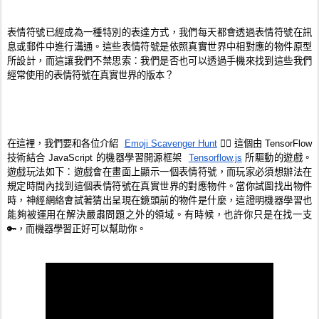
表情符號已經成為一種特別的表達方式，我們每天都會透過表情符號在訊
息或郵件中進行溝通。這些表情符號是依照真實世界中相對應的物件原型
所設計，而這讓我們不禁思索：我們是否也可以透過手機來找到這些我們
經常使用的表情符號在真實世界的版本？
在這裡，我們要和各位介紹  
Emoji Scavenger Hunt
 🕵️‍♀️ 這個由 TensorFlow 
技術結合 JavaScript 的機器學習開源框架  
Tensorflow.js
 所驅動的遊戲。
遊戲玩法如下：遊戲會在畫面上顯示一個表情符號，而玩家必須想辦法在
規定時間內找到這個表情符號在真實世界的對應物件。當你試圖找出物件
時，神經網絡會試著猜出呈現在鏡頭前的物件是什麼，這證明機器學習也
能夠被運用在解決嚴肅問題之外的領域。有時候，也許你只是在找一支
🔑，而機器學習正好可以幫助你。