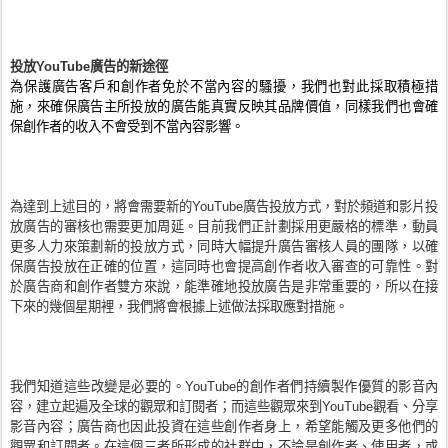
投放YouTube廣告的新途徑
為保護廣告客戶和創作者免於不當內容的騷擾，我們也對此採取積極措
施，來確保廣告主所投放的廣告能真實反映其品牌價值，同樣我們也會確
保創作者的收入不會受到不當內容影響。
為達到上述目的，將會需要新的YouTube廣告投放方式，對於頻道和影片投
放廣告的審核也需要更加周延。目前我們正計劃採用更嚴格的標準，動員
更多人力來策劃新的投放方式，同時大幅提升廣告審核人員的團隊，以確
保廣告投放在正確的位置，這同時也會提高創作者收入審查的可靠性。對
於廣告商和創作者雙方來說，能準確地投放廣告是非常重要的，所以在接
下來的幾個星期裡，我們將會根據上述做法採取應對措施。
我們知道這些改變是必要的。YouTube的創作者們持續製作優質的影音內
容，建立起遍及全球的觀眾和訂閱者；而這些觀眾來到YouTube觀看、分享
影音內容；廣告商也因此投資在這些創作者身上，希望能觸及更多他們的
觀眾和訂閱者。在這個三者所形成的社群中，不論是創作者、使用者，或