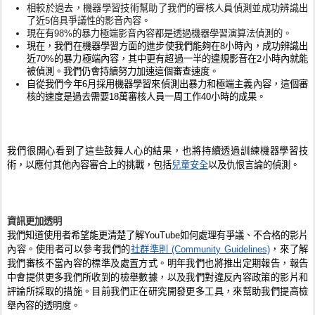
相較於過去，機器學習技術幫助了我們的審核人員偵測並成功辨識出
了近5倍具爭議性的影音內容。
現在有98%的暴力極端影音內容都是透過機器學習演算法偵測的。
現在，我們在機器學習方面的進步使我們能夠在8小時內，成功辨識出
近70%的暴力極端內容，其中更有超過一半的違規影音在2小時內就能
被偵測。我們仍會持續努力加速這個審查速度。
自從我們今年6月採用機器學習來偵測出暴力和極端主義內容，這個審
核的速度是過去需要18萬審核人員一周工作40小時的成果。
我們很開心看到了這些鼓舞人心的結果，也將持續透過訓練機器學習技
術，以應付其他內容審合上的挑戰，包括
兒童安全
以及仇恨言論的偵測。
資訊更加透明
我們知道使用者希望能更清楚了解YouTube如何處理有爭議、不合格的影片
內容。使用者可以參考我們的
社群準則 (Community Guidelines)
，來了解
我們審核不當內容的標準及處置方式。明年我們也將推出定期報告，報告
中會提供更多我們所收到的檢舉數據，以及我們對違反內容政策的影片和
評論所採取的措施。目前我們正在研究開發更多工具，來幫助我們提高檢
舉內容的透明度。