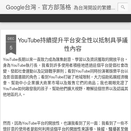
Google台灣 - 官方部落格
為台灣開設的繁體中文網誌，Google的最新消息、產品技術情報都在這裡
YouTube持續提升平台安全性以抵制具爭議
DEC
5
性內容
YouTube長期以來一直致力成為匯集創意、學習以及資訊獲取的開放平台。
身為YouTube執行長，我看到許多使用者積極地透過這個平台提倡社會改
變、發起社會運動以及記錄戰爭罪刑；看到YouTube同時扮演著娛樂平台以
及影音圖書館的角色；看到YouTube打破了地域限制，大力協助拓展經濟機
會、幫助中小企業擴大商業市場以及販售它們的商品；我也親眼見證了
YouTube如何啟發我的孩子，幫助他們擴大視野、瞭解這個世界以及認識其
他地區的人。
然而，因為YouTube平台的開放性，也讓我看到了另一面：我看到了一些不
懷好意的使用者
是如何利用這個平台的開放性來誤導、操縱、騷擾甚至做