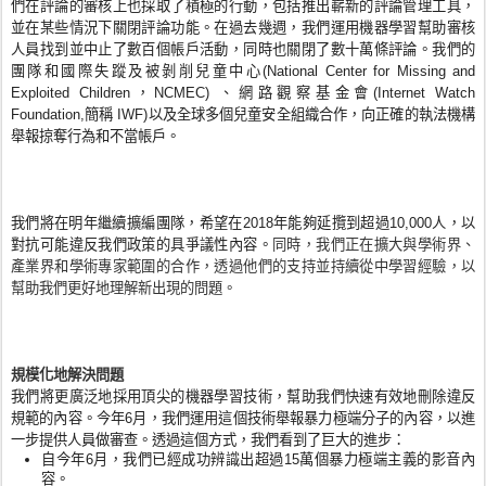
們在評論的審核上也採取了積極的行動，包括推出嶄新的評論管理工具，
並在某些情況下關閉評論功能。在過去幾週，我們運用機器學習幫助審核
人員找到並中止了數百個帳戶活動，同時也關閉了數十萬條評論。我們的
團隊和國際失蹤及被剝削兒童中心(National Center for Missing and 
Exploited Children，NCMEC) 、網路觀察基金會(Internet Watch 
Foundation,簡稱 IWF)以及全球多個兒童安全組織合作，向正確的執法機構
舉報掠奪行為和不當帳戶。
我們將在明年繼續擴編團隊，希望在2018年能夠延攬到超過10,000人，以
對抗可能違反我們政策的具爭議性內容。
同時，我們正在擴大與學術界、
產業界和學術專家範圍的合作，透過他們的支持並持續從中學習經驗，以
幫助我們更好地理解新出現的問題。
規模化地解決問題
我們將更廣泛地採用頂尖的機器學習技術，幫助我們快速有效地刪除違反
規範的內容。今年6月，我們運用這個技術舉報暴力極端分子的內容，以進
一步提供人員做審查。透過這個方式，我們看到了巨大的進步：
自今年6月，我們已經成功辨識出超過15萬個暴力極端主義的影音內
容。